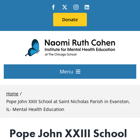
Skip
to
Donate
content
Menu
About Us
Home
Pope John XXIII School at Saint Nicholas Parish in Evanston,
Conferences
IL- Mental Health Education
Pope John XXIII School
Education & Training