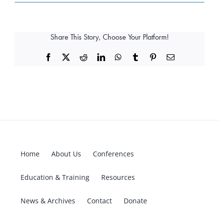
Share This Story, Choose Your Platform!
Facebook
X
Reddit
LinkedIn
WhatsApp
Tumblr
Pinterest
Email
Home
About Us
Conferences
Education & Training
Resources
News & Archives
Contact
Donate