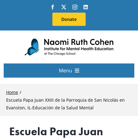
Skip
to
Donate
content
Menu
About Us
Home
Escuela Papa Juan XXIII de la Parroquia de San Nicolás en
Conferences
Evanston, IL-Educación de la Salud Mental
Escuela Papa Juan
Education & Training